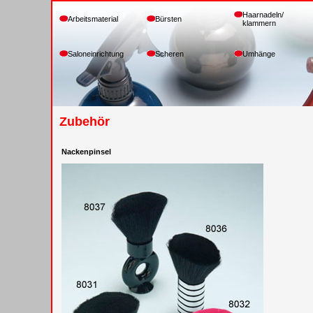
Haarnadeln/
Arbeitsmaterial
Bürsten
klammern
Saloneinrichtung
Scheren
Umhänge
Zubehör
Nackenpinsel